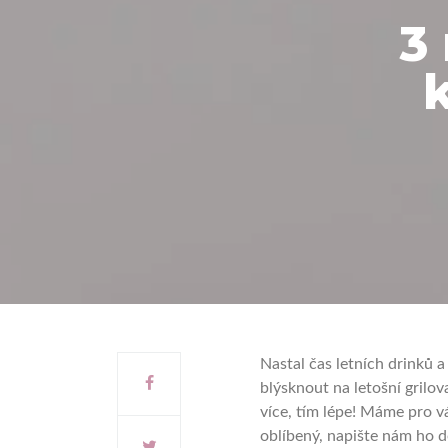
3
k
Nastal čas letních drinků a
blýsknout na letošní grilov
více, tím lépe! Máme pro v
oblíbený, napište nám ho d