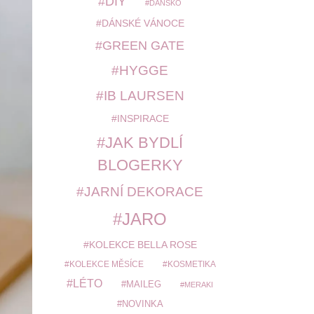
DIY
DÁNSKO
DÁNSKÉ VÁNOCE
GREEN GATE
HYGGE
IB LAURSEN
INSPIRACE
JAK BYDLÍ
BLOGERKY
JARNÍ DEKORACE
JARO
KOLEKCE BELLA ROSE
KOLEKCE MĚSÍCE
KOSMETIKA
LÉTO
MAILEG
MERAKI
NOVINKA