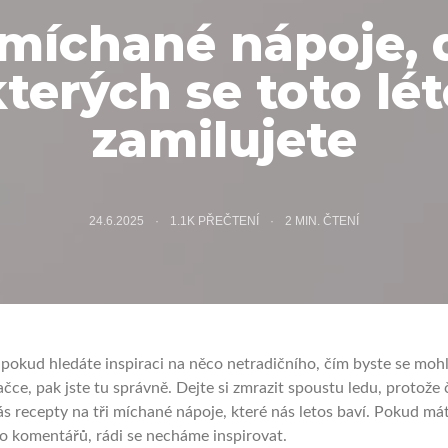
 míchané nápoje, 
terých se toto lé
zamilujete
24.6.2025
1.1K PŘEČTENÍ
2
MIN. ČTENÍ
 pokud hledáte inspiraci na něco netradičního, čím byste se mohl
ačce, pak jste tu správně. Dejte si zmrazit spoustu ledu, protože 
ás recepty na tři míchané nápoje, které nás letos baví. Pokud mát
o komentářů, rádi se necháme inspirovat.