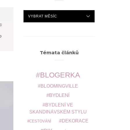
ARCHIVY
Témata článků
BLOGERKA
BLOOMINGVILLE
BYDLENÍ
BYDLENÍ VE
SKANDINÁVSKÉM STYLU
DEKORACE
CESTOVÁNÍ