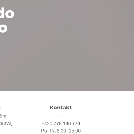
do
to
Kontakt
i
čím
e svůj
+420
775 100 770
Po–Pá 8:00–15:00