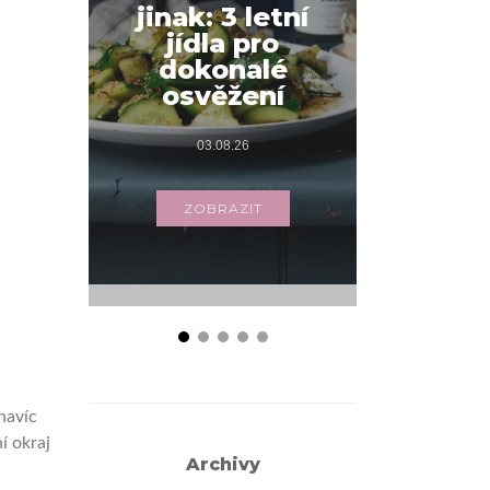
jinak: 3 letní
snídani
jídla pro
váš
dokonalé
s příbo
osvěžení
03.
03.08.26
ZOB
ZOBRAZIT
navíc
í okraj
Archivy